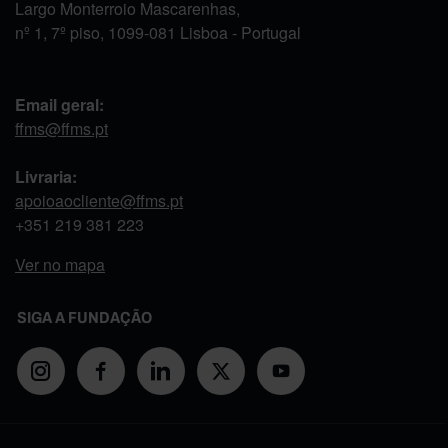
Largo Monterroio Mascarenhas,
nº 1, 7º piso, 1099-081 Lisboa - Portugal
Email geral:
ffms@ffms.pt
Livraria:
apoioaocliente@ffms.pt
+351
219 381 223
Ver no mapa
SIGA A FUNDAÇÃO