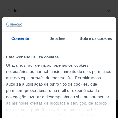
DATA DE INÍCIO
DATA DE FIM
Consentir
Detalhes
Sobre os cookies
ORDENAR POR
Este website utiliza cookies
Utilizamos, por definição, apenas os cookies
necessários ao normal funcionamento do site, permitindo
que navegue através do mesmo. Ao "Permitir todos",
autoriza a utilização de outro tipo de cookies, que
permitem proporcionar uma melhor experiência de
navegação, avaliar o desempenho do site ou apresentar
as melhores ofertas de produtos e serviços, de acordo
com as suas preferências. Se pretender escolher os
tipos de cookies, clique em "Personalizar". Saiba mais