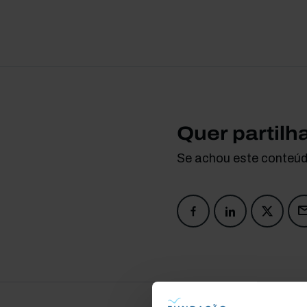
Quer partilh
Se achou este conteúdo