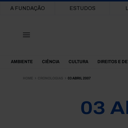
Main navigation
A FUNDAÇÃO
ESTUDOS
Themes Menu
AMBIENTE
CIÊNCIA
CULTURA
DIREITOS E D
HOME
CRONOLOGIAS
03 ABRIL 2007
03 A