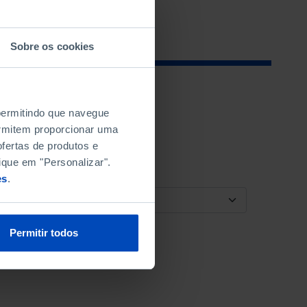
Sobre os cookies
 permitindo que navegue
permitem proporcionar uma
fertas de produtos e
ique em "Personalizar".
es
.
ORDENAR POR
Permitir todos