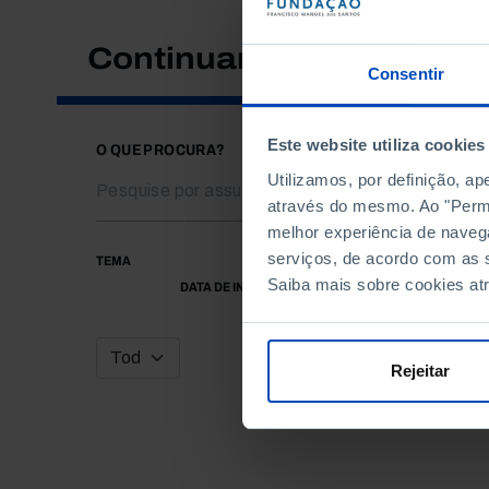
Continuar a pesquisar
Consentir
Este website utiliza cookies
O QUE PROCURA?
Utilizamos, por definição, a
através do mesmo. Ao "Permit
melhor experiência de naveg
serviços, de acordo com as s
TEMA
Saiba mais sobre cookies at
DATA DE INÍCIO
Rejeitar