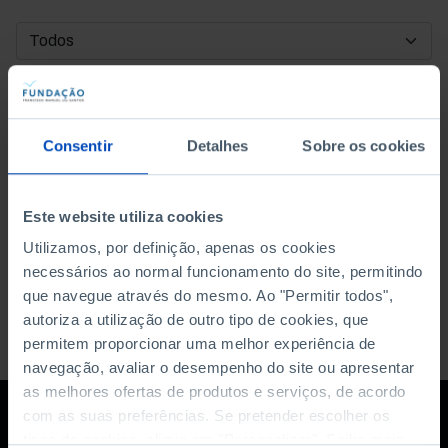
DATA DE INÍCIO
DATA DE FIM
Consentir
Detalhes
Sobre os cookies
ORDENAR POR
Este website utiliza cookies
Utilizamos, por definição, apenas os cookies
necessários ao normal funcionamento do site, permitindo
que navegue através do mesmo. Ao "Permitir todos",
autoriza a utilização de outro tipo de cookies, que
permitem proporcionar uma melhor experiência de
navegação, avaliar o desempenho do site ou apresentar
as melhores ofertas de produtos e serviços, de acordo
com as suas preferências. Se pretender escolher os
tipos de cookies, clique em "Personalizar". Saiba mais