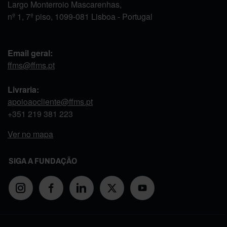
Largo Monterroio Mascarenhas,
nº 1, 7º piso, 1099-081 Lisboa - Portugal
Email geral:
ffms@ffms.pt
Livraria:
apoioaocliente@ffms.pt
+351
219 381 223
Ver no mapa
SIGA A FUNDAÇÃO