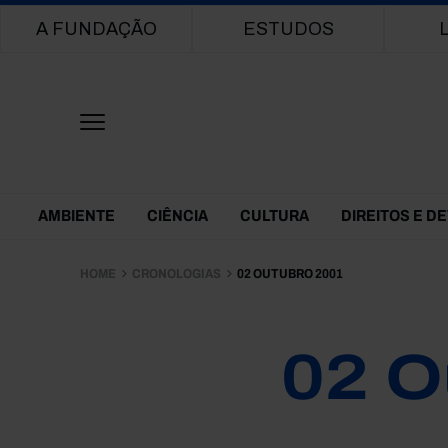
Main navigation
A FUNDAÇÃO
ESTUDOS
Themes Menu
AMBIENTE
CIÊNCIA
CULTURA
DIREITOS E D
HOME
CRONOLOGIAS
02 OUTUBRO 2001
02 O