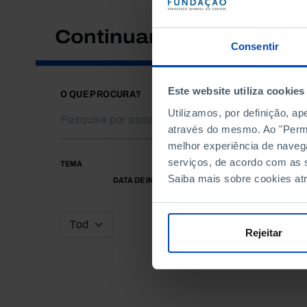
Continuar a pesquisar
Consentir
Este website utiliza cookies
O QUE PROCURA?
Utilizamos, por definição, a
através do mesmo. Ao "Permit
melhor experiência de naveg
serviços, de acordo com as s
TEMA
Saiba mais sobre cookies at
DATA DE INÍCIO
Rejeitar