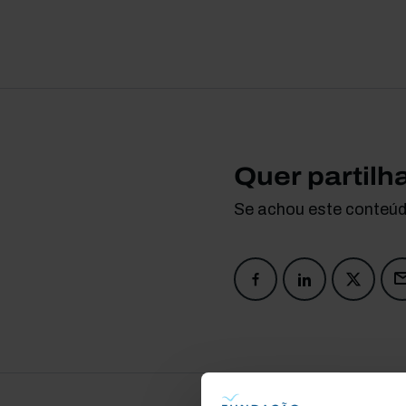
Quer partilh
Se achou este conteúdo