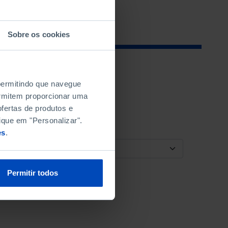
Sobre os cookies
 permitindo que navegue
permitem proporcionar uma
fertas de produtos e
ique em "Personalizar".
es
.
ORDENAR POR
Permitir todos