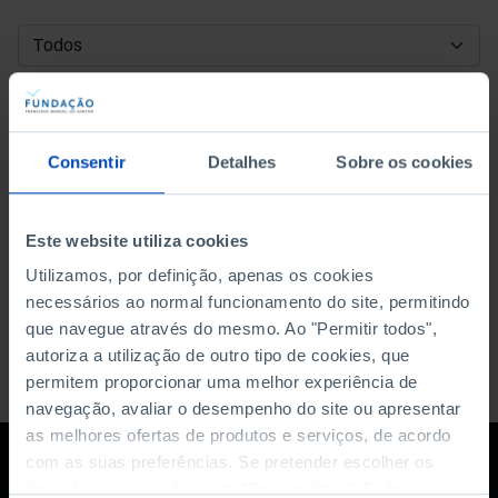
DATA DE INÍCIO
DATA DE FIM
Consentir
Detalhes
Sobre os cookies
ORDENAR POR
Este website utiliza cookies
Utilizamos, por definição, apenas os cookies
necessários ao normal funcionamento do site, permitindo
que navegue através do mesmo. Ao "Permitir todos",
autoriza a utilização de outro tipo de cookies, que
permitem proporcionar uma melhor experiência de
navegação, avaliar o desempenho do site ou apresentar
as melhores ofertas de produtos e serviços, de acordo
com as suas preferências. Se pretender escolher os
tipos de cookies, clique em "Personalizar". Saiba mais