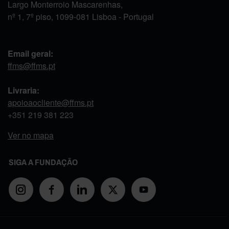
Largo Monterroio Mascarenhas,
nº 1, 7º piso, 1099-081 Lisboa - Portugal
Email geral:
ffms@ffms.pt
Livraria:
apoioaocliente@ffms.pt
+351
219 381 223
Ver no mapa
SIGA A FUNDAÇÃO