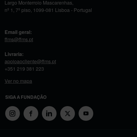
Largo Monterroio Mascarenhas,
nº 1, 7º piso, 1099-081 Lisboa - Portugal
Email geral:
ffms@ffms.pt
Livraria:
apoioaocliente@ffms.pt
+351
219 381 223
Ver no mapa
SIGA A FUNDAÇÃO