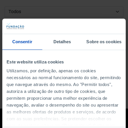
DATA DE INÍCIO
DATA DE FIM
Consentir
Detalhes
Sobre os cookies
ORDENAR POR
Este website utiliza cookies
Utilizamos, por definição, apenas os cookies
necessários ao normal funcionamento do site, permitindo
que navegue através do mesmo. Ao "Permitir todos",
autoriza a utilização de outro tipo de cookies, que
permitem proporcionar uma melhor experiência de
navegação, avaliar o desempenho do site ou apresentar
as melhores ofertas de produtos e serviços, de acordo
com as suas preferências. Se pretender escolher os
tipos de cookies, clique em "Personalizar". Saiba mais