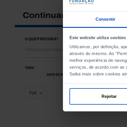
Continuar a pesquisar
Consentir
Este website utiliza cookies
O QUE PROCURA?
Utilizamos, por definição, a
através do mesmo. Ao "Permit
melhor experiência de naveg
serviços, de acordo com as s
TEMA
Saiba mais sobre cookies at
DATA DE INÍCIO
Rejeitar