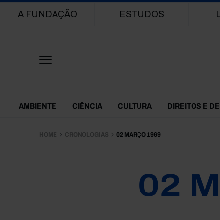
Main navigation
A FUNDAÇÃO
ESTUDOS
Themes Menu
AMBIENTE
CIÊNCIA
CULTURA
DIREITOS E D
HOME
CRONOLOGIAS
02 MARÇO 1969
02 M