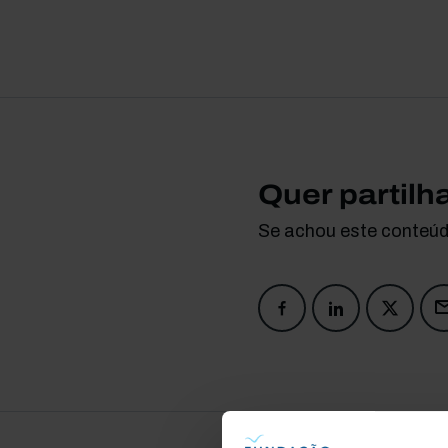
Quer partilh
Se achou este conteúdo