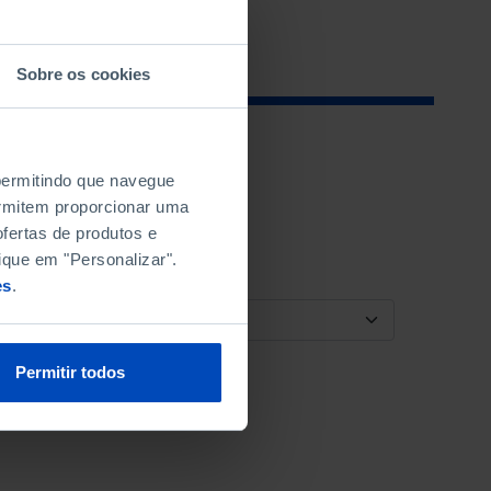
Sobre os cookies
 permitindo que navegue
permitem proporcionar uma
fertas de produtos e
ique em "Personalizar".
es
.
ORDENAR POR
Permitir todos