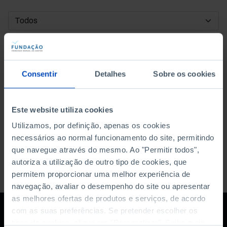
DATA DE INÍCIO
DATA DE FIM
Consentir
Detalhes
Sobre os cookies
ORDENAR POR
Este website utiliza cookies
Utilizamos, por definição, apenas os cookies
necessários ao normal funcionamento do site, permitindo
que navegue através do mesmo. Ao "Permitir todos",
autoriza a utilização de outro tipo de cookies, que
permitem proporcionar uma melhor experiência de
navegação, avaliar o desempenho do site ou apresentar
as melhores ofertas de produtos e serviços, de acordo
com as suas preferências. Se pretender escolher os
tipos de cookies, clique em "Personalizar". Saiba mais