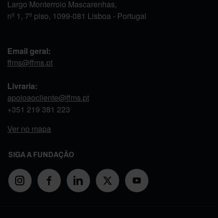
Largo Monterroio Mascarenhas,
nº 1, 7º piso, 1099-081 Lisboa - Portugal
Email geral:
ffms@ffms.pt
Livraria:
apoioaocliente@ffms.pt
+351
219 381 223
Ver no mapa
SIGA A FUNDAÇÃO