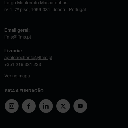
Largo Monterroio Mascarenhas,
nº 1, 7º piso, 1099-081 Lisboa - Portugal
Email geral:
ffms@ffms.pt
Livraria:
apoioaocliente@ffms.pt
+351
219 381 223
Ver no mapa
SIGA A FUNDAÇÃO