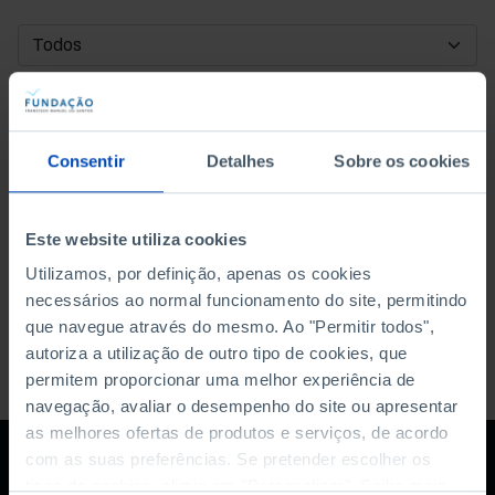
DATA DE INÍCIO
DATA DE FIM
Consentir
Detalhes
Sobre os cookies
ORDENAR POR
Este website utiliza cookies
Utilizamos, por definição, apenas os cookies
necessários ao normal funcionamento do site, permitindo
que navegue através do mesmo. Ao "Permitir todos",
autoriza a utilização de outro tipo de cookies, que
permitem proporcionar uma melhor experiência de
navegação, avaliar o desempenho do site ou apresentar
as melhores ofertas de produtos e serviços, de acordo
com as suas preferências. Se pretender escolher os
tipos de cookies, clique em "Personalizar". Saiba mais