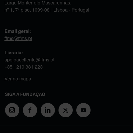
Largo Monterroio Mascarenhas,
nº 1, 7º piso, 1099-081 Lisboa - Portugal
Email geral:
ffms@ffms.pt
Livraria:
apoioaocliente@ffms.pt
+351
219 381 223
Ver no mapa
SIGA A FUNDAÇÃO