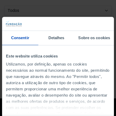
DATA DE INÍCIO
DATA DE FIM
Consentir
Detalhes
Sobre os cookies
ORDENAR POR
Este website utiliza cookies
Utilizamos, por definição, apenas os cookies
necessários ao normal funcionamento do site, permitindo
que navegue através do mesmo. Ao "Permitir todos",
autoriza a utilização de outro tipo de cookies, que
permitem proporcionar uma melhor experiência de
navegação, avaliar o desempenho do site ou apresentar
as melhores ofertas de produtos e serviços, de acordo
com as suas preferências. Se pretender escolher os
tipos de cookies, clique em "Personalizar". Saiba mais