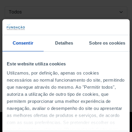
DATA DE INÍCIO
DATA DE FIM
Consentir
Detalhes
Sobre os cookies
ORDENAR POR
Este website utiliza cookies
Utilizamos, por definição, apenas os cookies
necessários ao normal funcionamento do site, permitindo
que navegue através do mesmo. Ao "Permitir todos",
autoriza a utilização de outro tipo de cookies, que
permitem proporcionar uma melhor experiência de
navegação, avaliar o desempenho do site ou apresentar
as melhores ofertas de produtos e serviços, de acordo
com as suas preferências. Se pretender escolher os
tipos de cookies, clique em "Personalizar". Saiba mais