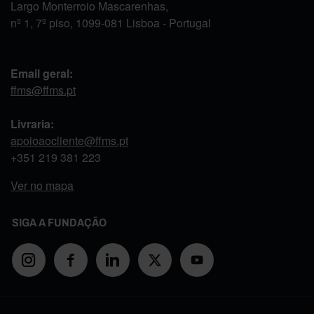
Largo Monterroio Mascarenhas,
nº 1, 7º piso, 1099-081 Lisboa - Portugal
Email geral:
ffms@ffms.pt
Livraria:
apoioaocliente@ffms.pt
+351
219 381 223
Ver no mapa
SIGA A FUNDAÇÃO