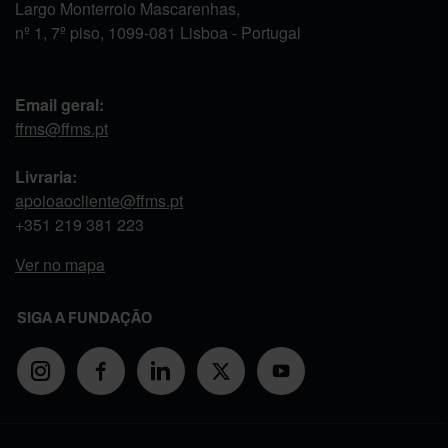
Largo Monterroio Mascarenhas,
nº 1, 7º piso, 1099-081 Lisboa - Portugal
Email geral:
ffms@ffms.pt
Livraria:
apoioaocliente@ffms.pt
+351
219 381 223
Ver no mapa
SIGA A FUNDAÇÃO