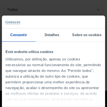
DATA DE INÍCIO
DATA DE FIM
Consentir
Detalhes
Sobre os cookies
ORDENAR POR
Este website utiliza cookies
Utilizamos, por definição, apenas os cookies
necessários ao normal funcionamento do site, permitindo
que navegue através do mesmo. Ao "Permitir todos",
autoriza a utilização de outro tipo de cookies, que
permitem proporcionar uma melhor experiência de
navegação, avaliar o desempenho do site ou apresentar
as melhores ofertas de produtos e serviços, de acordo
com as suas preferências. Se pretender escolher os
tipos de cookies, clique em "Personalizar". Saiba mais