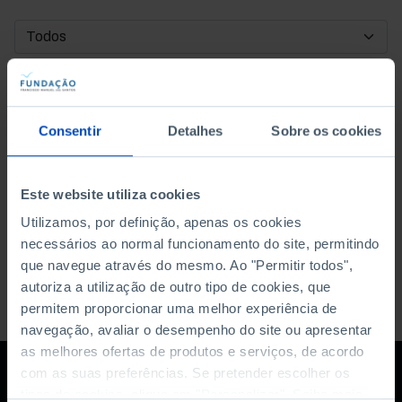
DATA DE INÍCIO
DATA DE FIM
Consentir
Detalhes
Sobre os cookies
ORDENAR POR
Este website utiliza cookies
Utilizamos, por definição, apenas os cookies
necessários ao normal funcionamento do site, permitindo
que navegue através do mesmo. Ao "Permitir todos",
autoriza a utilização de outro tipo de cookies, que
permitem proporcionar uma melhor experiência de
navegação, avaliar o desempenho do site ou apresentar
as melhores ofertas de produtos e serviços, de acordo
com as suas preferências. Se pretender escolher os
tipos de cookies, clique em "Personalizar". Saiba mais