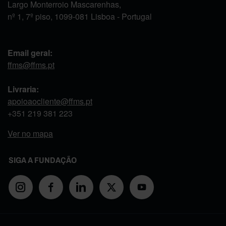
Largo Monterroio Mascarenhas,
nº 1, 7º piso, 1099-081 Lisboa - Portugal
Email geral:
ffms@ffms.pt
Livraria:
apoioaocliente@ffms.pt
+351
219 381 223
Ver no mapa
SIGA A FUNDAÇÃO