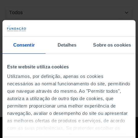
DATA DE INÍCIO
DATA DE FIM
Consentir
Detalhes
Sobre os cookies
ORDENAR POR
Este website utiliza cookies
Utilizamos, por definição, apenas os cookies
necessários ao normal funcionamento do site, permitindo
que navegue através do mesmo. Ao "Permitir todos",
autoriza a utilização de outro tipo de cookies, que
permitem proporcionar uma melhor experiência de
navegação, avaliar o desempenho do site ou apresentar
as melhores ofertas de produtos e serviços, de acordo
com as suas preferências. Se pretender escolher os
tipos de cookies, clique em "Personalizar". Saiba mais