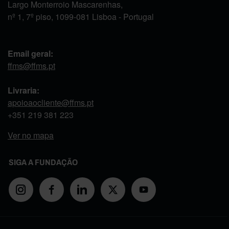
Largo Monterroio Mascarenhas,
nº 1, 7º piso, 1099-081 Lisboa - Portugal
Email geral:
ffms@ffms.pt
Livraria:
apoioaocliente@ffms.pt
+351
219 381 223
Ver no mapa
SIGA A FUNDAÇÃO