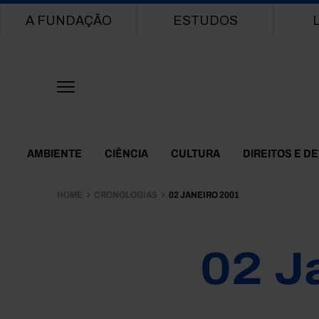
Main navigation
A FUNDAÇÃO
ESTUDOS
Themes Menu
AMBIENTE
CIÊNCIA
CULTURA
DIREITOS E D
HOME
CRONOLOGIAS
02 JANEIRO 2001
02 J