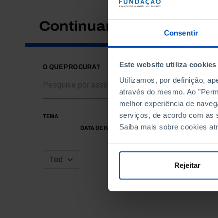
Continuar a pesquisar
Consentir
Este website utiliza cookies
O QUE PROCURA?
Utilizamos, por definição, a
através do mesmo. Ao "Permit
melhor experiência de naveg
serviços, de acordo com as s
TEMA
Saiba mais sobre cookies at
DATA DE INÍCIO
Rejeitar