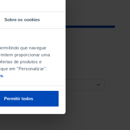
Sobre os cookies
 permitindo que navegue
permitem proporcionar uma
fertas de produtos e
ique em "Personalizar".
es
.
ORDENAR POR
Permitir todos