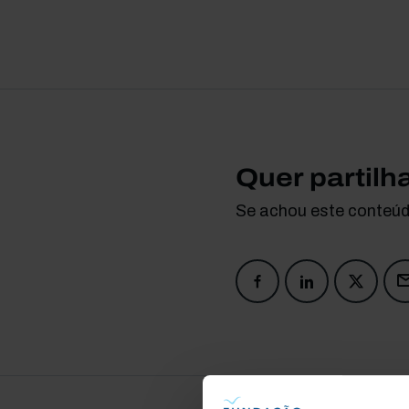
Quer partilh
Se achou este conteúdo