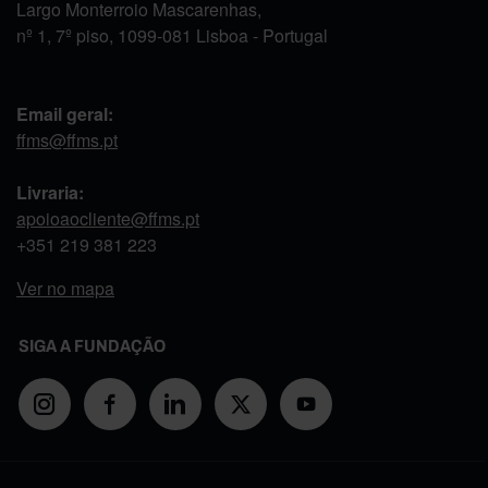
Largo Monterroio Mascarenhas,
nº 1, 7º piso, 1099-081 Lisboa - Portugal
Email geral:
ffms@ffms.pt
Livraria:
apoioaocliente@ffms.pt
+351
219 381 223
Ver no mapa
SIGA A FUNDAÇÃO