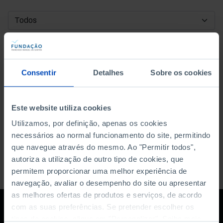
DATA DE INÍCIO
DATA DE FIM
Consentir
Detalhes
Sobre os cookies
ORDENAR POR
Este website utiliza cookies
Utilizamos, por definição, apenas os cookies
necessários ao normal funcionamento do site, permitindo
que navegue através do mesmo. Ao "Permitir todos",
autoriza a utilização de outro tipo de cookies, que
permitem proporcionar uma melhor experiência de
navegação, avaliar o desempenho do site ou apresentar
as melhores ofertas de produtos e serviços, de acordo
com as suas preferências. Se pretender escolher os
tipos de cookies, clique em "Personalizar". Saiba mais