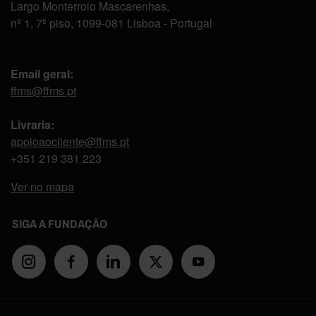
Largo Monterroio Mascarenhas,
nº 1, 7º piso, 1099-081 Lisboa - Portugal
Email geral:
ffms@ffms.pt
Livraria:
apoioaocliente@ffms.pt
+351
219 381 223
Ver no mapa
SIGA A FUNDAÇÃO