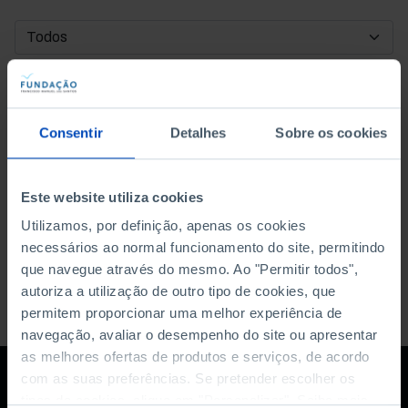
DATA DE INÍCIO
DATA DE FIM
Consentir
Detalhes
Sobre os cookies
ORDENAR POR
Este website utiliza cookies
Utilizamos, por definição, apenas os cookies
necessários ao normal funcionamento do site, permitindo
que navegue através do mesmo. Ao "Permitir todos",
autoriza a utilização de outro tipo de cookies, que
permitem proporcionar uma melhor experiência de
navegação, avaliar o desempenho do site ou apresentar
as melhores ofertas de produtos e serviços, de acordo
com as suas preferências. Se pretender escolher os
tipos de cookies, clique em "Personalizar". Saiba mais