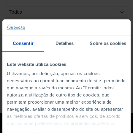
DATA DE INÍCIO
DATA DE FIM
Consentir
Detalhes
Sobre os cookies
ORDENAR POR
Este website utiliza cookies
Utilizamos, por definição, apenas os cookies
necessários ao normal funcionamento do site, permitindo
que navegue através do mesmo. Ao "Permitir todos",
autoriza a utilização de outro tipo de cookies, que
permitem proporcionar uma melhor experiência de
navegação, avaliar o desempenho do site ou apresentar
as melhores ofertas de produtos e serviços, de acordo
com as suas preferências. Se pretender escolher os
tipos de cookies, clique em "Personalizar". Saiba mais