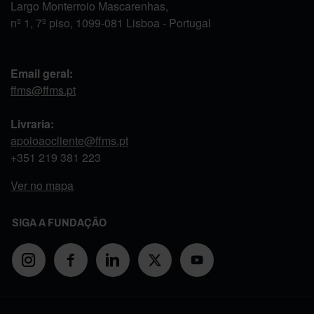
Largo Monterroio Mascarenhas,
nº 1, 7º piso, 1099-081 Lisboa - Portugal
Email geral:
ffms@ffms.pt
Livraria:
apoioaocliente@ffms.pt
+351
219 381 223
Ver no mapa
SIGA A FUNDAÇÃO