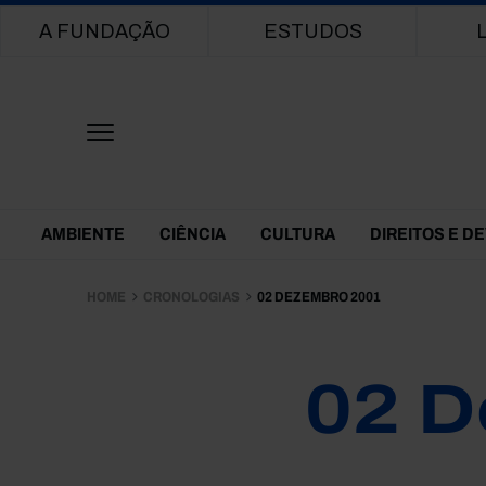
Main navigation
A FUNDAÇÃO
ESTUDOS
Themes Menu
AMBIENTE
CIÊNCIA
CULTURA
DIREITOS E D
HOME
CRONOLOGIAS
02 DEZEMBRO 2001
02 D