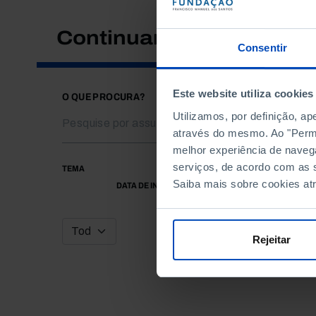
Continuar a pesquisar
Consentir
Este website utiliza cookies
O QUE PROCURA?
Utilizamos, por definição, a
através do mesmo. Ao "Permit
melhor experiência de naveg
serviços, de acordo com as s
TEMA
Saiba mais sobre cookies at
DATA DE INÍCIO
Rejeitar