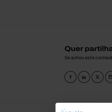
Quer partilh
Se achou este conteúdo