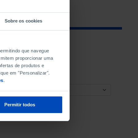
Sobre os cookies
 permitindo que navegue
permitem proporcionar uma
fertas de produtos e
ique em "Personalizar".
es
.
ORDENAR POR
Permitir todos