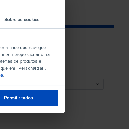
Sobre os cookies
 permitindo que navegue
permitem proporcionar uma
fertas de produtos e
ique em "Personalizar".
es
.
ORDENAR POR
Permitir todos