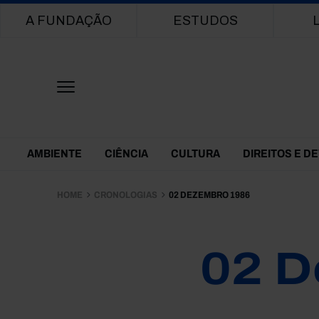
Main navigation
A FUNDAÇÃO
ESTUDOS
Themes Menu
AMBIENTE
CIÊNCIA
CULTURA
DIREITOS E D
HOME
CRONOLOGIAS
02 DEZEMBRO 1986
02 D