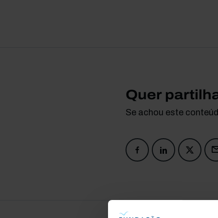
Quer partilh
Se achou este conteúdo