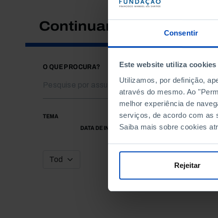
Continuar a pesquisar
Consentir
Este website utiliza cookies
O QUE PROCURA?
Utilizamos, por definição, a
através do mesmo. Ao "Permit
melhor experiência de naveg
serviços, de acordo com as s
TEMA
Saiba mais sobre cookies at
DATA DE INÍCIO
Rejeitar