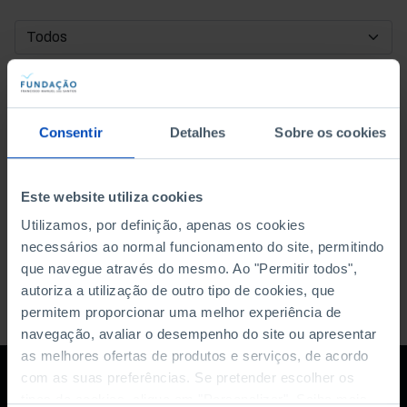
DATA DE INÍCIO
DATA DE FIM
Consentir
Detalhes
Sobre os cookies
ORDENAR POR
Este website utiliza cookies
Utilizamos, por definição, apenas os cookies
necessários ao normal funcionamento do site, permitindo
que navegue através do mesmo. Ao "Permitir todos",
autoriza a utilização de outro tipo de cookies, que
permitem proporcionar uma melhor experiência de
navegação, avaliar o desempenho do site ou apresentar
as melhores ofertas de produtos e serviços, de acordo
com as suas preferências. Se pretender escolher os
tipos de cookies, clique em "Personalizar". Saiba mais