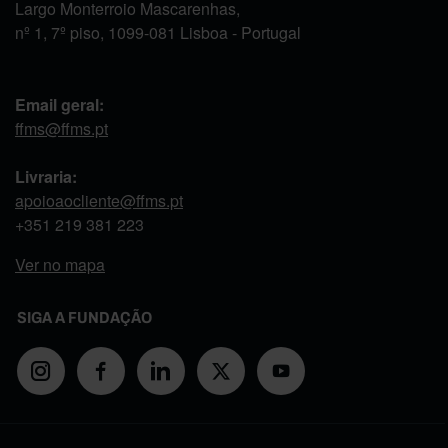
Largo Monterroio Mascarenhas,
nº 1, 7º piso, 1099-081 Lisboa - Portugal
Email geral:
ffms@ffms.pt
Livraria:
apoioaocliente@ffms.pt
+351
219 381 223
Ver no mapa
SIGA A FUNDAÇÃO