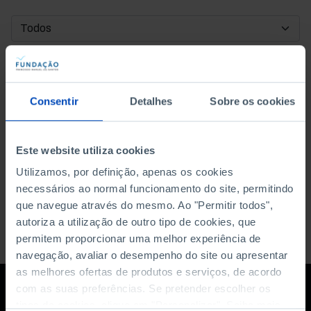
DATA DE INÍCIO
DATA DE FIM
Consentir
Detalhes
Sobre os cookies
ORDENAR POR
Este website utiliza cookies
Utilizamos, por definição, apenas os cookies
necessários ao normal funcionamento do site, permitindo
que navegue através do mesmo. Ao "Permitir todos",
autoriza a utilização de outro tipo de cookies, que
permitem proporcionar uma melhor experiência de
navegação, avaliar o desempenho do site ou apresentar
as melhores ofertas de produtos e serviços, de acordo
com as suas preferências. Se pretender escolher os
tipos de cookies, clique em "Personalizar". Saiba mais