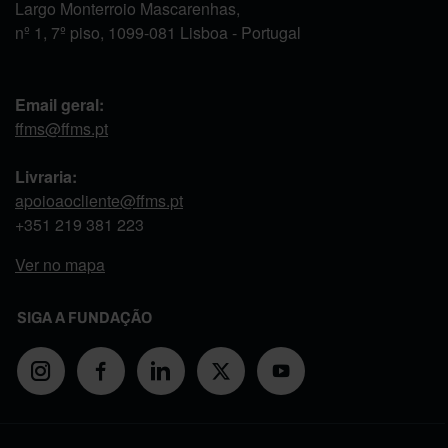
Largo Monterroio Mascarenhas,
nº 1, 7º piso, 1099-081 Lisboa - Portugal
Email geral:
ffms@ffms.pt
Livraria:
apoioaocliente@ffms.pt
+351
219 381 223
Ver no mapa
SIGA A FUNDAÇÃO