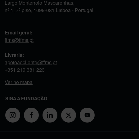
Largo Monterroio Mascarenhas,
nº 1, 7º piso, 1099-081 Lisboa - Portugal
Email geral:
ffms@ffms.pt
Livraria:
apoioaocliente@ffms.pt
+351
219 381 223
Ver no mapa
SIGA A FUNDAÇÃO