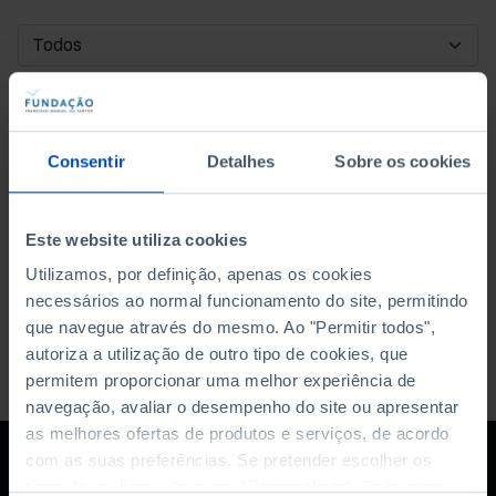
DATA DE INÍCIO
DATA DE FIM
Consentir
Detalhes
Sobre os cookies
ORDENAR POR
Este website utiliza cookies
Utilizamos, por definição, apenas os cookies
necessários ao normal funcionamento do site, permitindo
que navegue através do mesmo. Ao "Permitir todos",
autoriza a utilização de outro tipo de cookies, que
permitem proporcionar uma melhor experiência de
navegação, avaliar o desempenho do site ou apresentar
as melhores ofertas de produtos e serviços, de acordo
com as suas preferências. Se pretender escolher os
tipos de cookies, clique em "Personalizar". Saiba mais