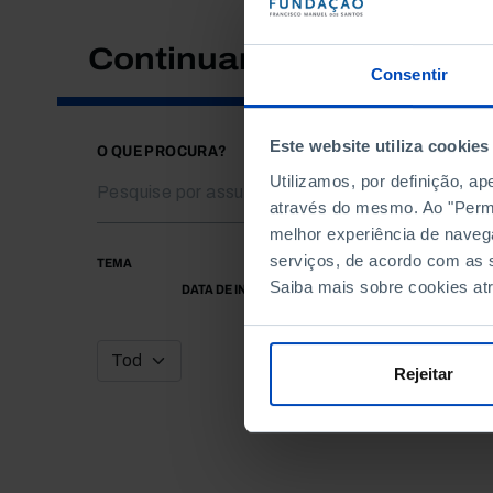
Continuar a pesquisar
Consentir
Este website utiliza cookies
O QUE PROCURA?
Utilizamos, por definição, a
através do mesmo. Ao "Permit
melhor experiência de naveg
serviços, de acordo com as s
TEMA
Saiba mais sobre cookies at
DATA DE INÍCIO
Rejeitar