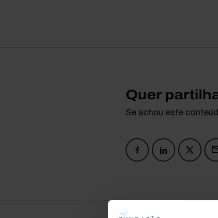
Quer partilh
Se achou este conteúdo