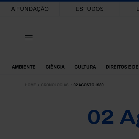
Main navigation
A FUNDAÇÃO
ESTUDOS
Themes Menu
AMBIENTE
CIÊNCIA
CULTURA
DIREITOS E D
HOME
CRONOLOGIAS
02 AGOSTO 1980
02 A