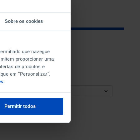
Sobre os cookies
 permitindo que navegue
permitem proporcionar uma
fertas de produtos e
ique em "Personalizar".
es
.
ORDENAR POR
Permitir todos