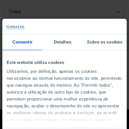
DATA DE INÍCIO
DATA DE FIM
Consentir
Detalhes
Sobre os cookies
ORDENAR POR
Este website utiliza cookies
Utilizamos, por definição, apenas os cookies
necessários ao normal funcionamento do site, permitindo
que navegue através do mesmo. Ao "Permitir todos",
autoriza a utilização de outro tipo de cookies, que
permitem proporcionar uma melhor experiência de
navegação, avaliar o desempenho do site ou apresentar
as melhores ofertas de produtos e serviços, de acordo
com as suas preferências. Se pretender escolher os
tipos de cookies, clique em "Personalizar". Saiba mais