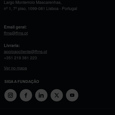
Largo Monterroio Mascarenhas,
nº 1, 7º piso, 1099-081 Lisboa - Portugal
Email geral:
ffms@ffms.pt
Livraria:
apoioaocliente@ffms.pt
+351
219 381 223
Ver no mapa
SIGA A FUNDAÇÃO