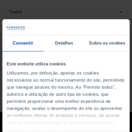
DATA DE INÍCIO
DATA DE FIM
Consentir
Detalhes
Sobre os cookies
ORDENAR POR
Este website utiliza cookies
Utilizamos, por definição, apenas os cookies
necessários ao normal funcionamento do site, permitindo
que navegue através do mesmo. Ao "Permitir todos",
autoriza a utilização de outro tipo de cookies, que
permitem proporcionar uma melhor experiência de
navegação, avaliar o desempenho do site ou apresentar
as melhores ofertas de produtos e serviços, de acordo
com as suas preferências. Se pretender escolher os
tipos de cookies, clique em "Personalizar". Saiba mais