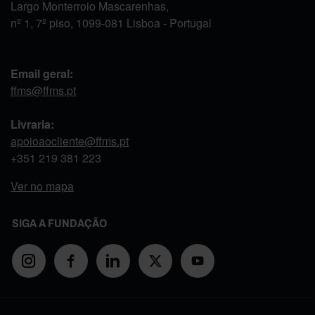
Largo Monterroio Mascarenhas,
nº 1, 7º piso, 1099-081 Lisboa - Portugal
Email geral:
ffms@ffms.pt
Livraria:
apoioaocliente@ffms.pt
+351
219 381 223
Ver no mapa
SIGA A FUNDAÇÃO