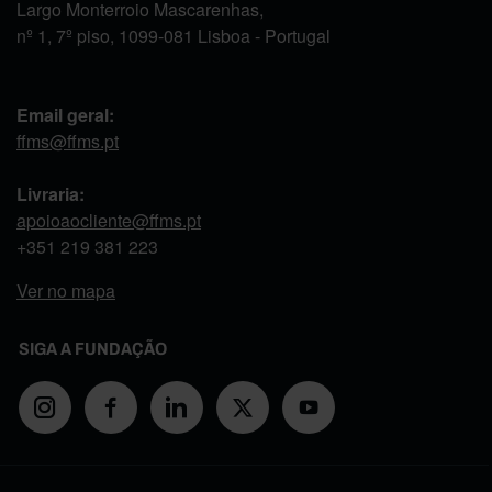
Largo Monterroio Mascarenhas,
nº 1, 7º piso, 1099-081 Lisboa - Portugal
Email geral:
ffms@ffms.pt
Livraria:
apoioaocliente@ffms.pt
+351
219 381 223
Ver no mapa
SIGA A FUNDAÇÃO