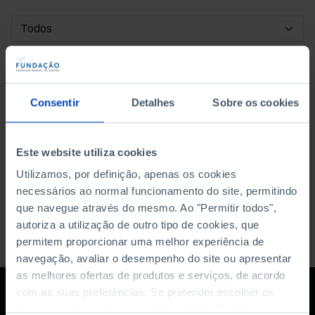
DATA DE INÍCIO
DATA DE FIM
Consentir
Detalhes
Sobre os cookies
ORDENAR POR
Este website utiliza cookies
Utilizamos, por definição, apenas os cookies
necessários ao normal funcionamento do site, permitindo
que navegue através do mesmo. Ao "Permitir todos",
autoriza a utilização de outro tipo de cookies, que
permitem proporcionar uma melhor experiência de
navegação, avaliar o desempenho do site ou apresentar
as melhores ofertas de produtos e serviços, de acordo
com as suas preferências. Se pretender escolher os
tipos de cookies, clique em "Personalizar". Saiba mais