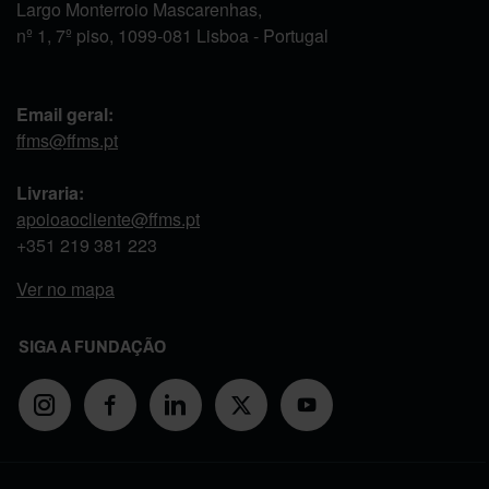
Largo Monterroio Mascarenhas,
nº 1, 7º piso, 1099-081 Lisboa - Portugal
Email geral:
ffms@ffms.pt
Livraria:
apoioaocliente@ffms.pt
+351
219 381 223
Ver no mapa
SIGA A FUNDAÇÃO