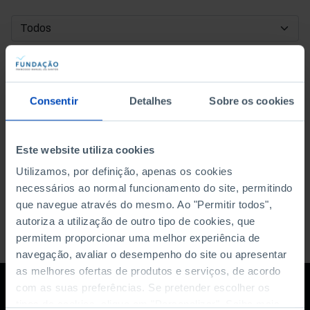
DATA DE INÍCIO
DATA DE FIM
Consentir
Detalhes
Sobre os cookies
ORDENAR POR
Este website utiliza cookies
Utilizamos, por definição, apenas os cookies
necessários ao normal funcionamento do site, permitindo
que navegue através do mesmo. Ao "Permitir todos",
autoriza a utilização de outro tipo de cookies, que
permitem proporcionar uma melhor experiência de
navegação, avaliar o desempenho do site ou apresentar
as melhores ofertas de produtos e serviços, de acordo
com as suas preferências. Se pretender escolher os
tipos de cookies, clique em "Personalizar". Saiba mais