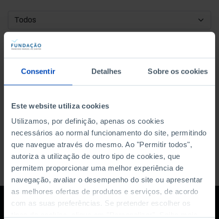
DATA DE INÍCIO
DATA DE FIM
Consentir
Detalhes
Sobre os cookies
ORDENAR POR
Este website utiliza cookies
Utilizamos, por definição, apenas os cookies
necessários ao normal funcionamento do site, permitindo
que navegue através do mesmo. Ao "Permitir todos",
autoriza a utilização de outro tipo de cookies, que
permitem proporcionar uma melhor experiência de
navegação, avaliar o desempenho do site ou apresentar
as melhores ofertas de produtos e serviços, de acordo
com as suas preferências. Se pretender escolher os
tipos de cookies, clique em "Personalizar". Saiba mais