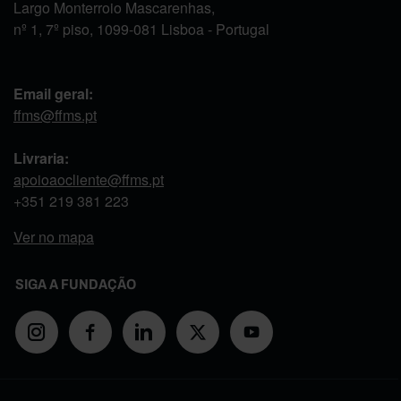
Largo Monterroio Mascarenhas,
nº 1, 7º piso, 1099-081 Lisboa - Portugal
Email geral:
ffms@ffms.pt
Livraria:
apoioaocliente@ffms.pt
+351
219 381 223
Ver no mapa
SIGA A FUNDAÇÃO