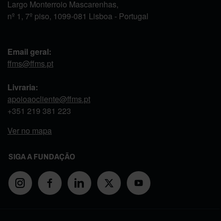
Largo Monterroio Mascarenhas,
nº 1, 7º piso, 1099-081 Lisboa - Portugal
Email geral:
ffms@ffms.pt
Livraria:
apoioaocliente@ffms.pt
+351
219 381 223
Ver no mapa
SIGA A FUNDAÇÃO