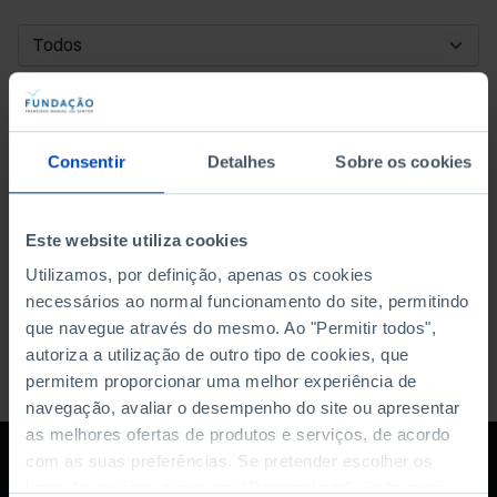
DATA DE INÍCIO
DATA DE FIM
Consentir
Detalhes
Sobre os cookies
ORDENAR POR
Este website utiliza cookies
Utilizamos, por definição, apenas os cookies
necessários ao normal funcionamento do site, permitindo
que navegue através do mesmo. Ao "Permitir todos",
autoriza a utilização de outro tipo de cookies, que
permitem proporcionar uma melhor experiência de
navegação, avaliar o desempenho do site ou apresentar
as melhores ofertas de produtos e serviços, de acordo
com as suas preferências. Se pretender escolher os
tipos de cookies, clique em "Personalizar". Saiba mais