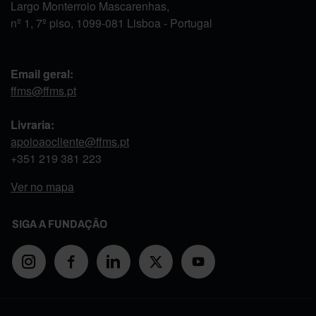
Largo Monterroio Mascarenhas,
nº 1, 7º piso, 1099-081 Lisboa - Portugal
Email geral:
ffms@ffms.pt
Livraria:
apoioaocliente@ffms.pt
+351
219 381 223
Ver no mapa
SIGA A FUNDAÇÃO