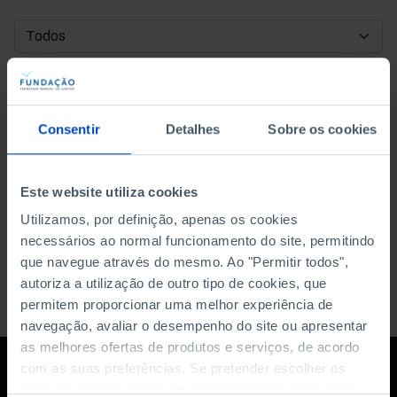
DATA DE INÍCIO
DATA DE FIM
Consentir
Detalhes
Sobre os cookies
ORDENAR POR
Este website utiliza cookies
Utilizamos, por definição, apenas os cookies
necessários ao normal funcionamento do site, permitindo
que navegue através do mesmo. Ao "Permitir todos",
autoriza a utilização de outro tipo de cookies, que
permitem proporcionar uma melhor experiência de
navegação, avaliar o desempenho do site ou apresentar
as melhores ofertas de produtos e serviços, de acordo
com as suas preferências. Se pretender escolher os
tipos de cookies, clique em "Personalizar". Saiba mais