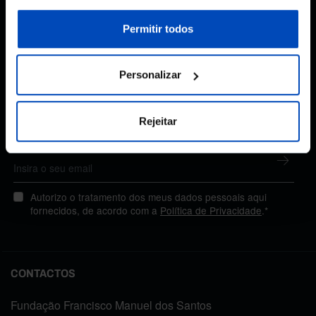
sobre cookies através da gestão de preferências ou da
nossa
Política de Cookies
.
Permitir todos
Subscreva a newsletter
Personalizar
da Fundação
Rejeitar
MANTENHA-SE A PAR
Autorizo o tratamento dos meus dados pessoais aqui
fornecidos, de acordo com a
Política de Privacidade
.*
CONTACTOS
Fundação Francisco Manuel dos Santos