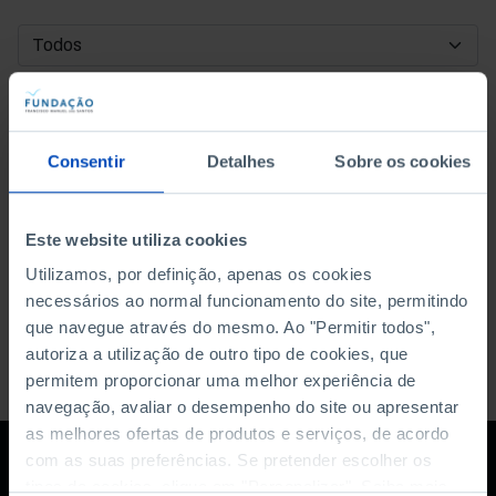
DATA DE INÍCIO
DATA DE FIM
Consentir
Detalhes
Sobre os cookies
ORDENAR POR
Este website utiliza cookies
Utilizamos, por definição, apenas os cookies
necessários ao normal funcionamento do site, permitindo
que navegue através do mesmo. Ao "Permitir todos",
autoriza a utilização de outro tipo de cookies, que
permitem proporcionar uma melhor experiência de
navegação, avaliar o desempenho do site ou apresentar
as melhores ofertas de produtos e serviços, de acordo
com as suas preferências. Se pretender escolher os
tipos de cookies, clique em "Personalizar". Saiba mais