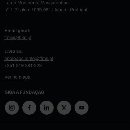
Largo Monterroio Mascarenhas,
nº 1, 7º piso, 1099-081 Lisboa - Portugal
Email geral:
ffms@ffms.pt
Livraria:
apoioaocliente@ffms.pt
+351
219 381 223
Ver no mapa
SIGA A FUNDAÇÃO