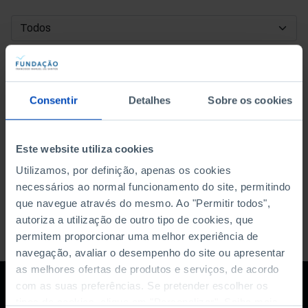
DATA DE INÍCIO
DATA DE FIM
Consentir
Detalhes
Sobre os cookies
ORDENAR POR
Este website utiliza cookies
Utilizamos, por definição, apenas os cookies
necessários ao normal funcionamento do site, permitindo
que navegue através do mesmo. Ao "Permitir todos",
autoriza a utilização de outro tipo de cookies, que
permitem proporcionar uma melhor experiência de
navegação, avaliar o desempenho do site ou apresentar
as melhores ofertas de produtos e serviços, de acordo
com as suas preferências. Se pretender escolher os
tipos de cookies, clique em "Personalizar". Saiba mais