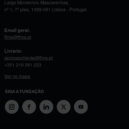
Largo Monterroio Mascarenhas,
nº 1, 7º piso, 1099-081 Lisboa - Portugal
Email geral:
ffms@ffms.pt
Livraria:
apoioaocliente@ffms.pt
+351
219 381 223
Ver no mapa
SIGA A FUNDAÇÃO