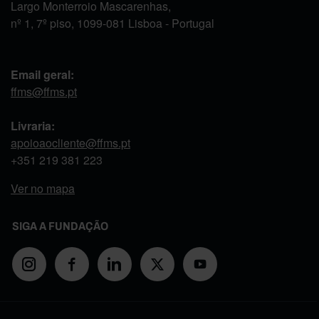
Largo Monterroio Mascarenhas,
nº 1, 7º piso, 1099-081 Lisboa - Portugal
Email geral:
ffms@ffms.pt
Livraria:
apoioaocliente@ffms.pt
+351
219 381 223
Ver no mapa
SIGA A FUNDAÇÃO