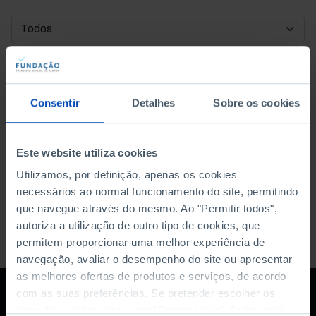
DATA DE INÍCIO
DATA DE FIM
Consentir
Detalhes
Sobre os cookies
ORDENAR POR
Este website utiliza cookies
Utilizamos, por definição, apenas os cookies
necessários ao normal funcionamento do site, permitindo
que navegue através do mesmo. Ao "Permitir todos",
autoriza a utilização de outro tipo de cookies, que
permitem proporcionar uma melhor experiência de
navegação, avaliar o desempenho do site ou apresentar
as melhores ofertas de produtos e serviços, de acordo
com as suas preferências. Se pretender escolher os
tipos de cookies, clique em "Personalizar". Saiba mais