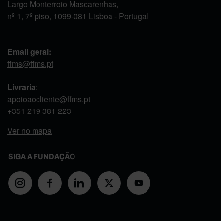
Largo Monterroio Mascarenhas,
nº 1, 7º piso, 1099-081 Lisboa - Portugal
Email geral:
ffms@ffms.pt
Livraria:
apoioaocliente@ffms.pt
+351
219 381 223
Ver no mapa
SIGA A FUNDAÇÃO