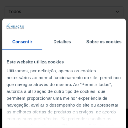
DATA DE INÍCIO
DATA DE FIM
Consentir
Detalhes
Sobre os cookies
ORDENAR POR
Este website utiliza cookies
Utilizamos, por definição, apenas os cookies
necessários ao normal funcionamento do site, permitindo
que navegue através do mesmo. Ao "Permitir todos",
autoriza a utilização de outro tipo de cookies, que
permitem proporcionar uma melhor experiência de
navegação, avaliar o desempenho do site ou apresentar
as melhores ofertas de produtos e serviços, de acordo
com as suas preferências. Se pretender escolher os
tipos de cookies, clique em "Personalizar". Saiba mais