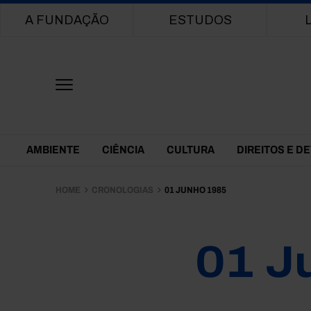
Main navigation
A FUNDAÇÃO
ESTUDOS
Themes Menu
AMBIENTE
CIÊNCIA
CULTURA
DIREITOS E D
HOME
CRONOLOGIAS
01 JUNHO 1985
01 J