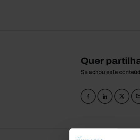
Quer partilh
Se achou este conteúdo