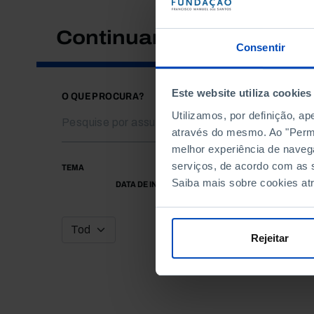
Continuar a pesquisar
Consentir
Este website utiliza cookies
O QUE PROCURA?
Utilizamos, por definição, a
através do mesmo. Ao "Permit
melhor experiência de naveg
serviços, de acordo com as s
TEMA
Saiba mais sobre cookies at
DATA DE INÍCIO
Rejeitar