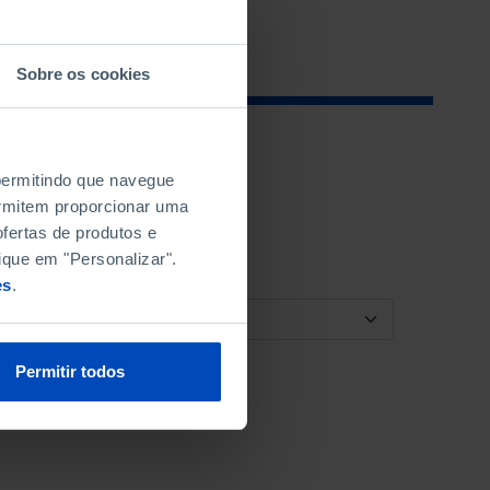
Sobre os cookies
 permitindo que navegue
permitem proporcionar uma
fertas de produtos e
ique em "Personalizar".
es
.
ORDENAR POR
Permitir todos