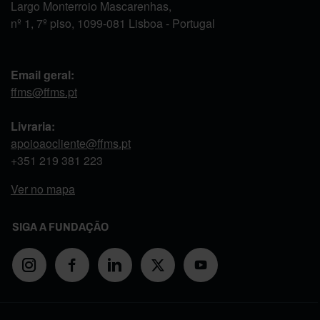
Largo Monterroio Mascarenhas,
nº 1, 7º piso, 1099-081 Lisboa - Portugal
Email geral:
ffms@ffms.pt
Livraria:
apoioaocliente@ffms.pt
+351
219 381 223
Ver no mapa
SIGA A FUNDAÇÃO