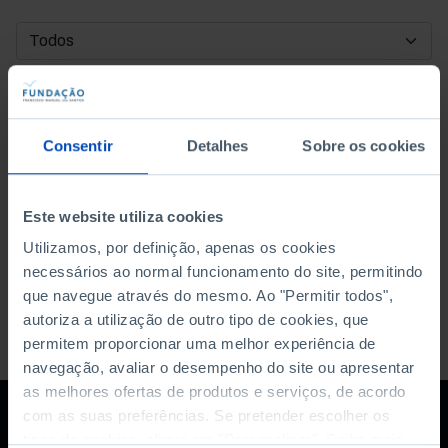
DATA DE INÍCIO
DATA DE FIM
Consentir
Detalhes
Sobre os cookies
ORDENAR POR
Este website utiliza cookies
Utilizamos, por definição, apenas os cookies
necessários ao normal funcionamento do site, permitindo
que navegue através do mesmo. Ao "Permitir todos",
autoriza a utilização de outro tipo de cookies, que
permitem proporcionar uma melhor experiência de
navegação, avaliar o desempenho do site ou apresentar
as melhores ofertas de produtos e serviços, de acordo
com as suas preferências. Se pretender escolher os
tipos de cookies, clique em "Personalizar". Saiba mais