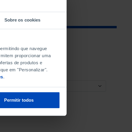
Sobre os cookies
 permitindo que navegue
permitem proporcionar uma
fertas de produtos e
ique em "Personalizar".
es
.
ORDENAR POR
Permitir todos