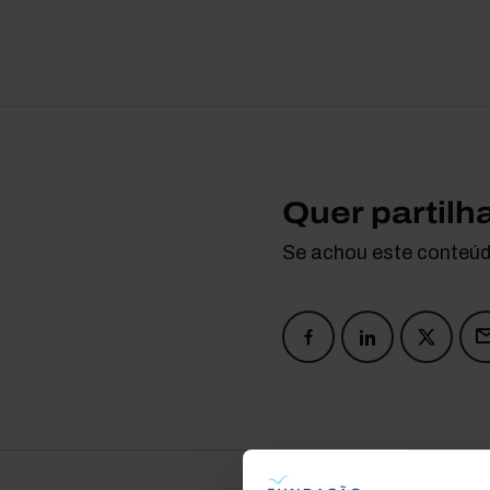
Quer partilh
Se achou este conteúdo