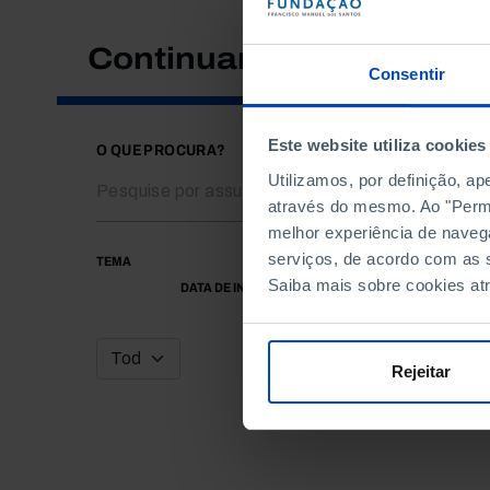
Continuar a pesquisar
Consentir
Este website utiliza cookies
O QUE PROCURA?
Utilizamos, por definição, a
através do mesmo. Ao "Permit
melhor experiência de naveg
serviços, de acordo com as s
TEMA
Saiba mais sobre cookies at
DATA DE INÍCIO
Rejeitar