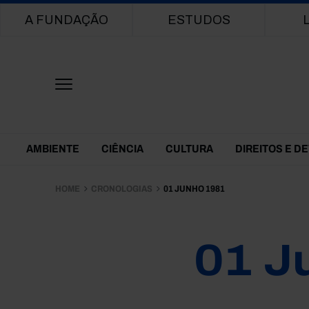
Main navigation
A FUNDAÇÃO
ESTUDOS
Themes Menu
AMBIENTE
CIÊNCIA
CULTURA
DIREITOS E D
HOME
CRONOLOGIAS
01 JUNHO 1981
01 J