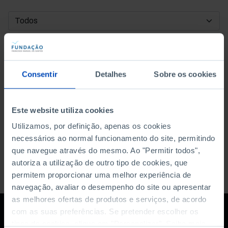
DATA DE INÍCIO
DATA DE FIM
Consentir
Detalhes
Sobre os cookies
ORDENAR POR
Este website utiliza cookies
Utilizamos, por definição, apenas os cookies
necessários ao normal funcionamento do site, permitindo
que navegue através do mesmo. Ao "Permitir todos",
autoriza a utilização de outro tipo de cookies, que
permitem proporcionar uma melhor experiência de
navegação, avaliar o desempenho do site ou apresentar
as melhores ofertas de produtos e serviços, de acordo
com as suas preferências. Se pretender escolher os
tipos de cookies, clique em "Personalizar". Saiba mais