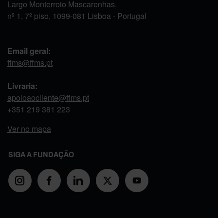
Largo Monterroio Mascarenhas,
nº 1, 7º piso, 1099-081 Lisboa - Portugal
Email geral:
ffms@ffms.pt
Livraria:
apoioaocliente@ffms.pt
+351
219 381 223
Ver no mapa
SIGA A FUNDAÇÃO