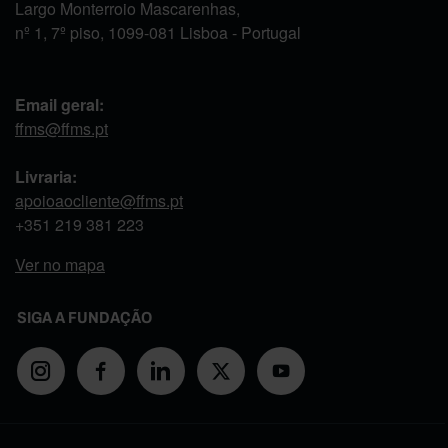
Largo Monterroio Mascarenhas,
nº 1, 7º piso, 1099-081 Lisboa - Portugal
Email geral:
ffms@ffms.pt
Livraria:
apoioaocliente@ffms.pt
+351
219 381 223
Ver no mapa
SIGA A FUNDAÇÃO