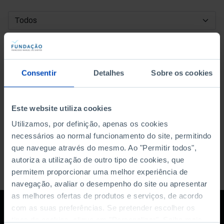
DATA DE INÍCIO
DATA DE FIM
Consentir
Detalhes
Sobre os cookies
ORDENAR POR
Este website utiliza cookies
Utilizamos, por definição, apenas os cookies
necessários ao normal funcionamento do site, permitindo
que navegue através do mesmo. Ao "Permitir todos",
autoriza a utilização de outro tipo de cookies, que
permitem proporcionar uma melhor experiência de
navegação, avaliar o desempenho do site ou apresentar
as melhores ofertas de produtos e serviços, de acordo
com as suas preferências. Se pretender escolher os
tipos de cookies, clique em "Personalizar". Saiba mais