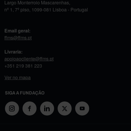
Largo Monterroio Mascarenhas,
nº 1, 7º piso, 1099-081 Lisboa - Portugal
Email geral:
ffms@ffms.pt
Livraria:
apoioaocliente@ffms.pt
+351
219 381 223
Ver no mapa
SIGA A FUNDAÇÃO