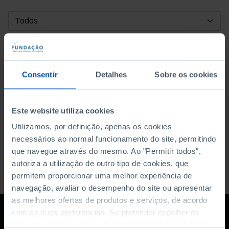
DATA DE INÍCIO
DATA DE FIM
Consentir
Detalhes
Sobre os cookies
ORDENAR POR
Este website utiliza cookies
Utilizamos, por definição, apenas os cookies
necessários ao normal funcionamento do site, permitindo
que navegue através do mesmo. Ao "Permitir todos",
autoriza a utilização de outro tipo de cookies, que
permitem proporcionar uma melhor experiência de
navegação, avaliar o desempenho do site ou apresentar
as melhores ofertas de produtos e serviços, de acordo
com as suas preferências. Se pretender escolher os
tipos de cookies, clique em "Personalizar". Saiba mais