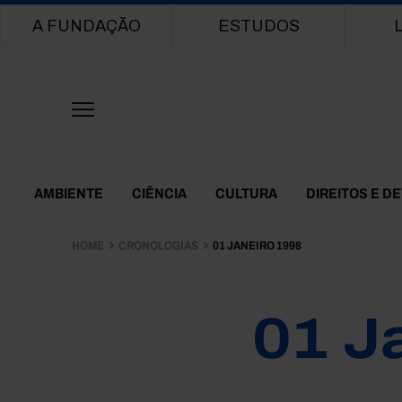
Main navigation
A FUNDAÇÃO
ESTUDOS
Themes Menu
AMBIENTE
CIÊNCIA
CULTURA
DIREITOS E D
HOME
CRONOLOGIAS
01 JANEIRO 1998
01 J