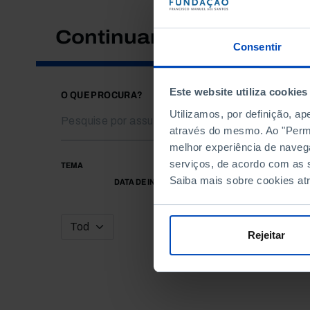
Continuar a pesquisar
Consentir
Este website utiliza cookies
O QUE PROCURA?
Utilizamos, por definição, a
através do mesmo. Ao "Permit
melhor experiência de naveg
serviços, de acordo com as s
TEMA
Saiba mais sobre cookies at
DATA DE INÍCIO
Rejeitar