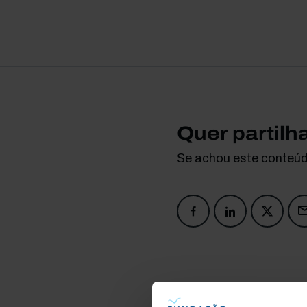
Quer partilh
Se achou este conteúdo