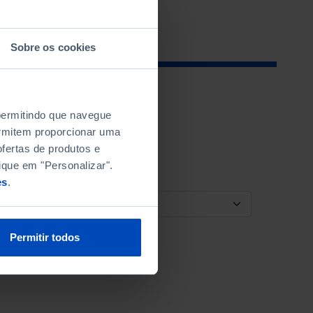
Sobre os cookies
 permitindo que navegue
permitem proporcionar uma
fertas de produtos e
ique em "Personalizar".
es
.
ORDENAR POR
Permitir todos