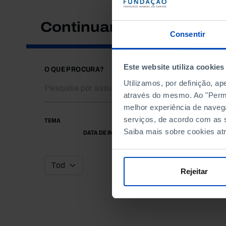
Continuar a pesquisar
Consentir
Este website utiliza cookies
O QUE PROCURA?
Utilizamos, por definição, a
através do mesmo. Ao "Permit
melhor experiência de naveg
serviços, de acordo com as s
TEMA
Saiba mais sobre cookies at
DATA DE INÍCIO
Rejeitar