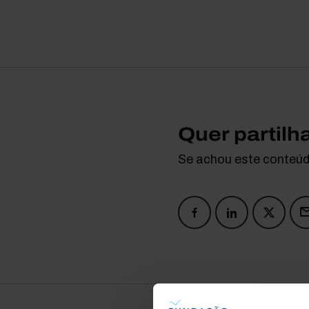
Quer partilh
Se achou este conteúdo