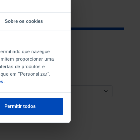
Sobre os cookies
 permitindo que navegue
permitem proporcionar uma
fertas de produtos e
ique em "Personalizar".
es
.
ORDENAR POR
Permitir todos