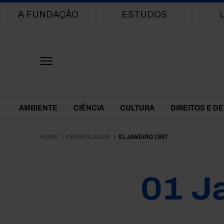
Main navigation
A FUNDAÇÃO
ESTUDOS
Themes Menu
AMBIENTE
CIÊNCIA
CULTURA
DIREITOS E D
HOME
CRONOLOGIAS
01 JANEIRO 1997
01 J