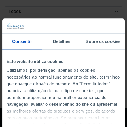
DATA DE INÍCIO
DATA DE FIM
Consentir
Detalhes
Sobre os cookies
ORDENAR POR
Este website utiliza cookies
Utilizamos, por definição, apenas os cookies
necessários ao normal funcionamento do site, permitindo
que navegue através do mesmo. Ao "Permitir todos",
autoriza a utilização de outro tipo de cookies, que
permitem proporcionar uma melhor experiência de
navegação, avaliar o desempenho do site ou apresentar
as melhores ofertas de produtos e serviços, de acordo
com as suas preferências. Se pretender escolher os
tipos de cookies, clique em "Personalizar". Saiba mais