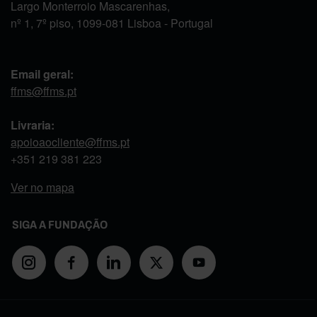
Largo Monterroio Mascarenhas,
nº 1, 7º piso, 1099-081 Lisboa - Portugal
Email geral:
ffms@ffms.pt
Livraria:
apoioaocliente@ffms.pt
+351
219 381 223
Ver no mapa
SIGA A FUNDAÇÃO