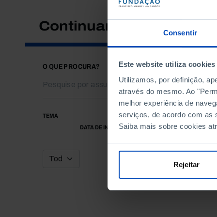
Continuar a pesquisar
Consentir
Este website utiliza cookies
O QUE PROCURA?
Utilizamos, por definição, a
através do mesmo. Ao "Permit
melhor experiência de naveg
serviços, de acordo com as s
TEMA
Saiba mais sobre cookies at
DATA DE INÍCIO
Rejeitar