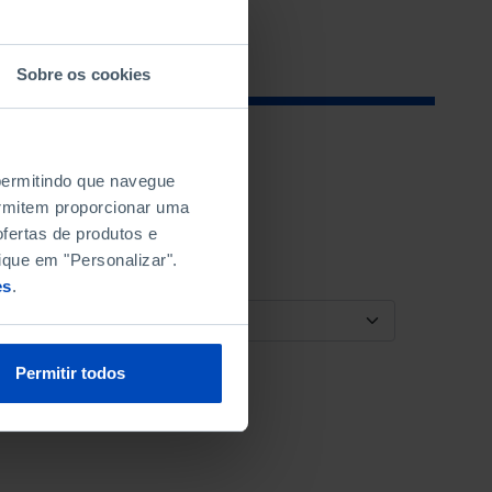
Sobre os cookies
 permitindo que navegue
permitem proporcionar uma
fertas de produtos e
ique em "Personalizar".
es
.
ORDENAR POR
Permitir todos