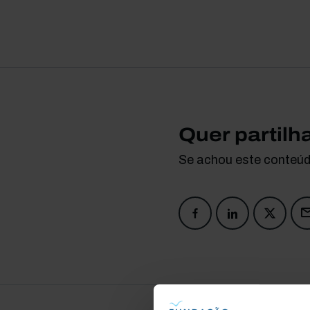
Quer partilh
Se achou este conteúdo