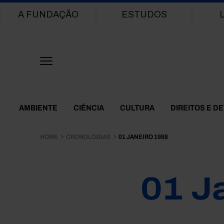
Main navigation
A FUNDAÇÃO
ESTUDOS
Themes Menu
AMBIENTE
CIÊNCIA
CULTURA
DIREITOS E D
HOME
CRONOLOGIAS
01 JANEIRO 1988
01 J