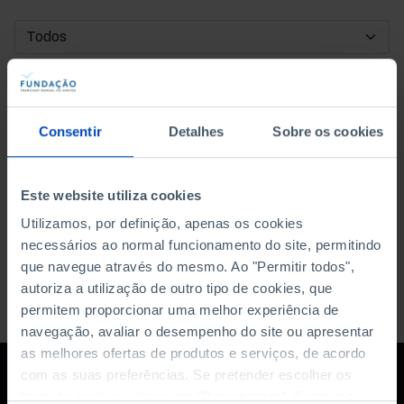
DATA DE INÍCIO
DATA DE FIM
Consentir
Detalhes
Sobre os cookies
ORDENAR POR
Este website utiliza cookies
Utilizamos, por definição, apenas os cookies
necessários ao normal funcionamento do site, permitindo
que navegue através do mesmo. Ao "Permitir todos",
autoriza a utilização de outro tipo de cookies, que
permitem proporcionar uma melhor experiência de
navegação, avaliar o desempenho do site ou apresentar
as melhores ofertas de produtos e serviços, de acordo
com as suas preferências. Se pretender escolher os
tipos de cookies, clique em "Personalizar". Saiba mais