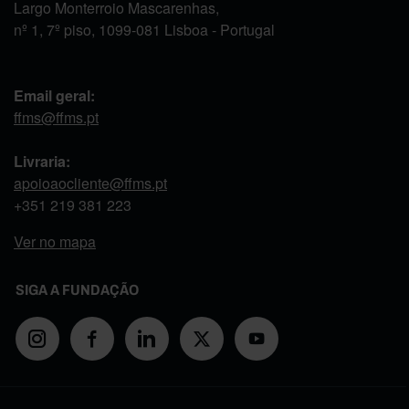
Largo Monterroio Mascarenhas,
nº 1, 7º piso, 1099-081 Lisboa - Portugal
Email geral:
ffms@ffms.pt
Livraria:
apoioaocliente@ffms.pt
+351
219 381 223
Ver no mapa
SIGA A FUNDAÇÃO