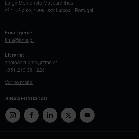
Largo Monterroio Mascarenhas,
nº 1, 7º piso, 1099-081 Lisboa - Portugal
Email geral:
ffms@ffms.pt
Livraria:
apoioaocliente@ffms.pt
+351
219 381 223
Ver no mapa
SIGA A FUNDAÇÃO