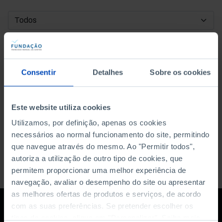
DATA DE INÍCIO
DATA DE FIM
Consentir
Detalhes
Sobre os cookies
ORDENAR POR
Este website utiliza cookies
Utilizamos, por definição, apenas os cookies
necessários ao normal funcionamento do site, permitindo
que navegue através do mesmo. Ao "Permitir todos",
autoriza a utilização de outro tipo de cookies, que
permitem proporcionar uma melhor experiência de
navegação, avaliar o desempenho do site ou apresentar
as melhores ofertas de produtos e serviços, de acordo
com as suas preferências. Se pretender escolher os
tipos de cookies, clique em "Personalizar". Saiba mais