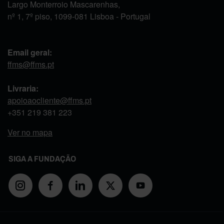
Largo Monterroio Mascarenhas,
nº 1, 7º piso, 1099-081 Lisboa - Portugal
Email geral:
ffms@ffms.pt
Livraria:
apoioaocliente@ffms.pt
+351
219 381 223
Ver no mapa
SIGA A FUNDAÇÃO