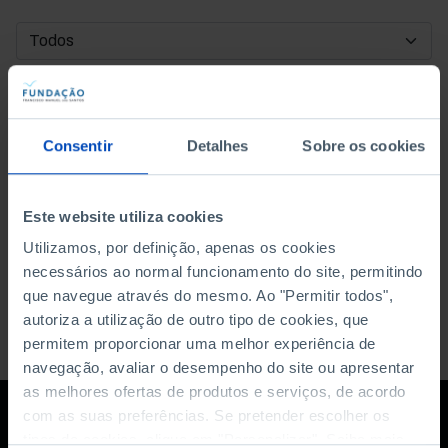
DATA DE INÍCIO
DATA DE FIM
Consentir
Detalhes
Sobre os cookies
ORDENAR POR
Este website utiliza cookies
Utilizamos, por definição, apenas os cookies
necessários ao normal funcionamento do site, permitindo
que navegue através do mesmo. Ao "Permitir todos",
autoriza a utilização de outro tipo de cookies, que
permitem proporcionar uma melhor experiência de
navegação, avaliar o desempenho do site ou apresentar
as melhores ofertas de produtos e serviços, de acordo
com as suas preferências. Se pretender escolher os
tipos de cookies, clique em "Personalizar". Saiba mais