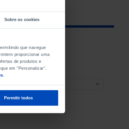
Sobre os cookies
 permitindo que navegue
permitem proporcionar uma
fertas de produtos e
ique em "Personalizar".
es
.
ORDENAR POR
Permitir todos