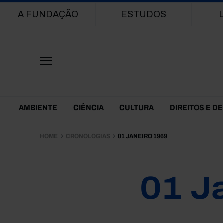
Main navigation
A FUNDAÇÃO
ESTUDOS
Themes Menu
AMBIENTE
CIÊNCIA
CULTURA
DIREITOS E D
HOME
CRONOLOGIAS
01 JANEIRO 1969
01 J