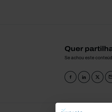
Quer partilh
Se achou este conteúdo