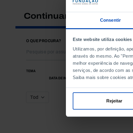
Continuar a pesquisar
Consentir
Este website utiliza cookies
O QUE PROCURA?
Utilizamos, por definição, a
através do mesmo. Ao "Permit
melhor experiência de naveg
serviços, de acordo com as s
TEMA
Saiba mais sobre cookies at
DATA DE INÍCIO
Rejeitar